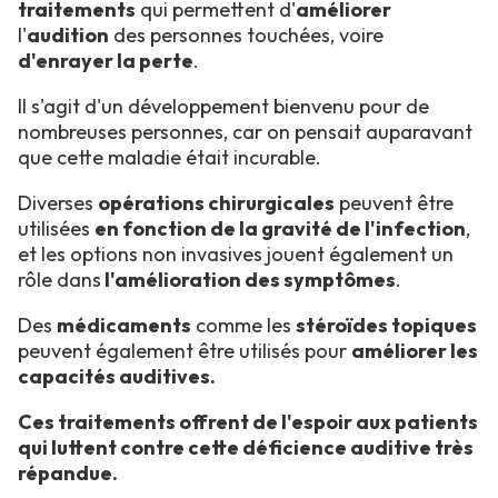
traitements
qui permettent d'
améliorer
l'
audition
des personnes touchées, voire
d'enrayer la perte
.
Il s'agit d'un développement bienvenu pour de
nombreuses personnes, car on pensait auparavant
que cette maladie était incurable.
Diverses
opérations chirurgicales
peuvent être
utilisées
en fonction de la gravité de l'infection
,
et les options non invasives jouent également un
rôle dans
l'amélioration des symptômes
.
Des
médicaments
comme les
stéroïdes topiques
peuvent également être utilisés pour
améliorer les
capacités auditives.
Ces traitements offrent de l'espoir aux patients
qui luttent contre cette déficience auditive très
répandue.