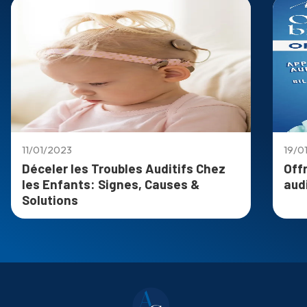
11/01/2023
19/0
Déceler les Troubles Auditifs Chez
Off
les Enfants: Signes, Causes &
aud
Solutions