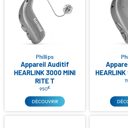
Réducteur de vent
Réglage à distance
Streaming
Type:
Contour d’oreille
Intra-auriculaire
Phillips
Phi
Appareil Auditif
Apparei
Micro contour d’oreille
HEARLINK 3000 MINI
HEARLINK 
RITE T
1
€
950
DÉCOUVRIR
DÉC