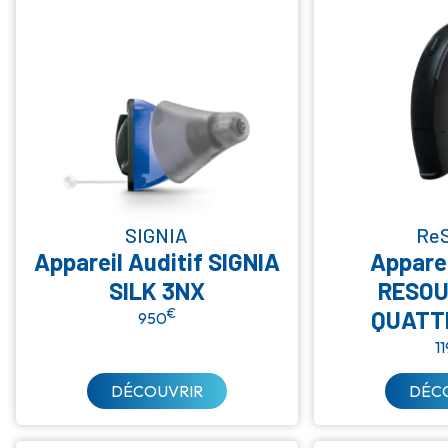
SIGNIA
Re
Appareil Auditif SIGNIA
Apparei
SILK 3NX
RESOU
€
QUATT
950
1
DÉCOUVRIR
DÉC