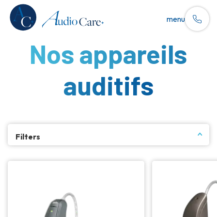
menu
Nos appareils
auditifs
Filters
Marques:
Phillips
Resound
ReSound