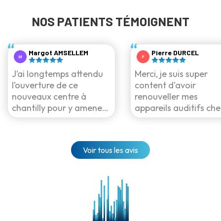
NOS PATIENTS TÉMOIGNENT
Margot AMSELLEM
Pierre DURCEL
J’ai longtemps attendu
Merci, je suis super
l’ouverture de ce
content d'avoir
nouveaux centre à
renouveller mes
chantilly pour y amener
appareils auditifs ch
mon grand père.
vous. Un accueil
Plusieurs proches qui
formidable et des
avait été appareillé par
appareils à la pointe 
Voir tous les avis
cet audioprothésiste
la technologie moins
dans les différentes
chère que chez vos
villes de l’Oise où il a pu
confrères! Je
travailler le l’avaient
recommande !!! Merci
recommandé. Il a su
Audio Care
faire preuve de patience