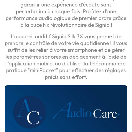
garantir une expérience d'écoute sans
perturbation à chaque fois. Profitez d'une
performance audiologique de premier ordre grâce
à la puce Nx révolutionnaire de Signia !
L'appareil auditif Signia Silk 7X vous permet de
prendre le contrôle de votre vie quotidienne ! Il vous
suffit de les relier à votre smartphone et de gérer
les paramètres sonores en déplacement à l'aide de
l'application mobile, ou d'utiliser la télécommande
pratique "miniPocket" pour effectuer des réglages
précis sans effort.