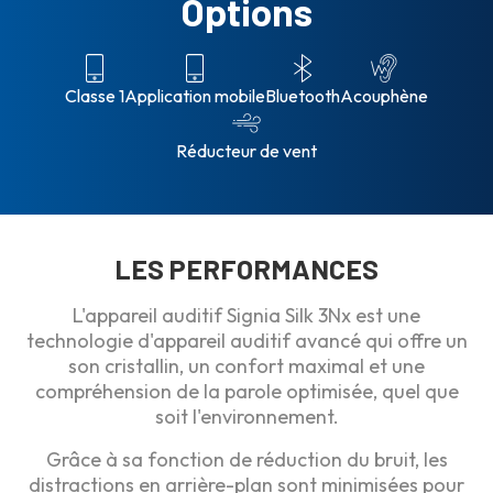
Options
Classe 1
Application mobile
Bluetooth
Acouphène
Réducteur de vent
LES PERFORMANCES
L'appareil auditif Signia Silk 3Nx est une
technologie d'appareil auditif avancé qui offre un
son cristallin, un confort maximal et une
compréhension de la parole optimisée, quel que
soit l'environnement.
Grâce à sa fonction de réduction du bruit, les
distractions en arrière-plan sont minimisées pour