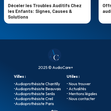
Déceler les Troubles Auditifs Chez
Off
les Enfants: Signes, Causes &
aud
Solutions
2025 © AudioCare+
Villes :
Utiles :
•
Audioprothésiste Chantilly
• Nous trouver
•
Audioprothésiste Beauvais
• Actualités
•
Audioprothésiste Senlis
• Mentions légales
•
Audioprothésiste Creil
• Nous contacter
•
Audioprothésiste Paris